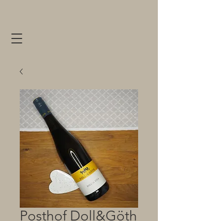
Posthof Doll&Göth