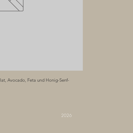
alat, Avocado, Feta und Honig-Senf-
2026