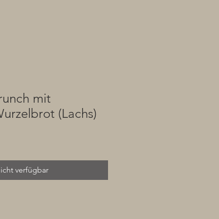
runch mit
urzelbrot (Lachs)
icht verfügbar